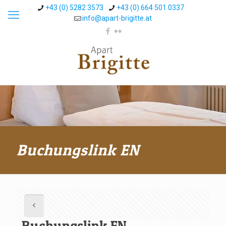
+43 (0) 5282 3573
+43 (0) 664 501 0337
info@apart-brigitte.at
Buchungslink EN
Buchungslink EN